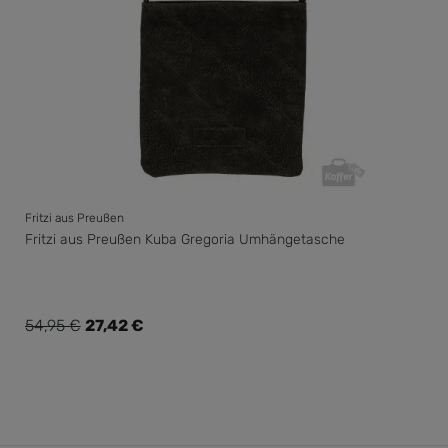
Fritzi aus Preußen
Fritzi aus Preußen Kuba Gregoria Umhängetasche
Verkaufspreis:
54,95 €
27,42 €
Regulärer Preis: