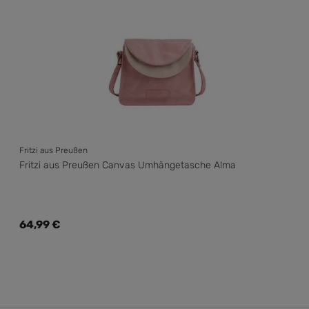
Fritzi aus Preußen
Fritzi aus Preußen Canvas Umhängetasche Alma
Regulärer Preis:
64,99 €