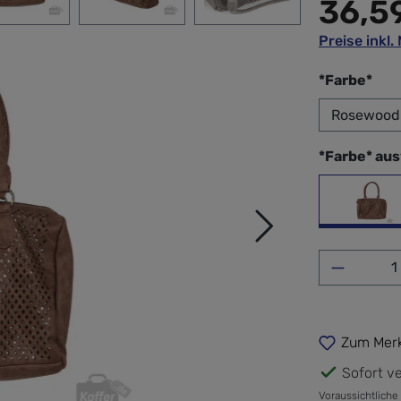
36,5
Preise inkl
aus
*Farbe*
*Farbe* au
Ros
Produkt 
Zum Merk
Sofort ve
Voraussichtliche