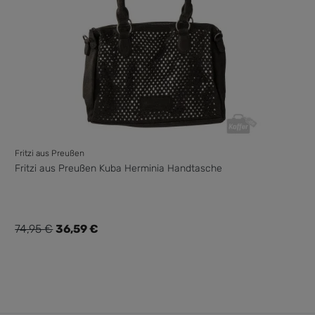
Fritzi aus Preußen
Fritzi aus Preußen Kuba Herminia Handtasche
Verkaufspreis:
74,95 €
36,59 €
Regulärer Preis: