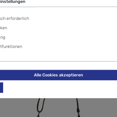
instellungen
+49 69
ch erforderlich
iken
ing
aus Preußen Nubuk Herminia Hand
tfunktionen
Alle Cookies akzeptieren