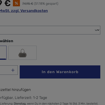
9 €
%
74,95 €
(51.18% gespart)
. MwSt. zzgl. Versandkosten
wählen
swählen
ewood
fog
Anzahl: Gib den gewünschten Wert ein ode
In den Warenkorb
zettel hinzufügen
rfügbar, Lieferzeit: 1-2 Tage
 Lieferung:
Dienstag
, wenn Du in den nächsten 2 Tage 16 Std. 3 Min. bestellst.