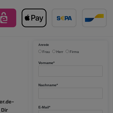
Anrede
Frau
Herr
Firma
Vorname*
Nachname*
fer.de-
E-Mail*
 Dir