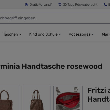
Gratis Versand*
30 Tage Rückgaberecht
B
Taschen
Kind und Schule
Accessoires
Mar
erminia Handtasche rosewood
Fritzi
Handt