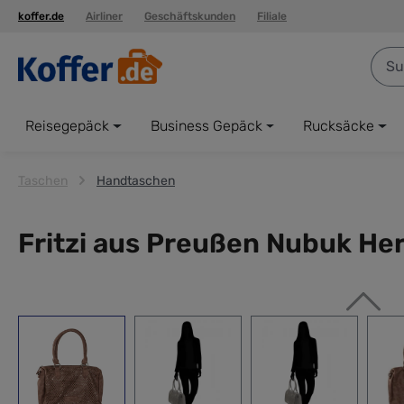
koffer.de
Airliner
Geschäftskunden
Filiale
springen
Zur Hauptnavigation springen
Reisegepäck
Business Gepäck
Rucksäcke
Taschen
Handtaschen
Fritzi aus Preußen Nubuk H