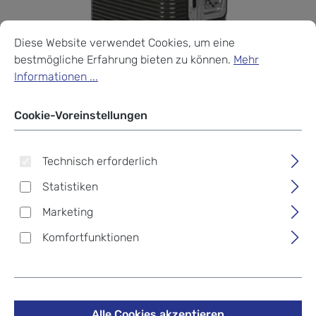
Cookie-Voreinstellungen
Diese Website verwendet Cookies, um eine bestmögliche Erf
Diese Website verwendet Cookies, um eine
bestmögliche Erfahrung bieten zu können.
Mehr
Informationen ...
Cookie-Voreinstellungen
Technisch erforderlich
Statistiken
Marketing
Komfortfunktionen
FPM Bank Light Spinner 55
Moss Green
Alle Cookies akzeptieren