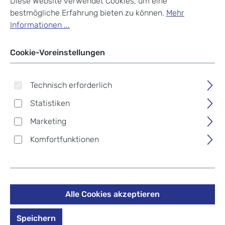
Diese Website verwendet Cookies, um eine
bestmögliche Erfahrung bieten zu können.
Mehr
Informationen ...
Cookie-Voreinstellungen
Technisch erforderlich
Statistiken
Marketing
Komfortfunktionen
Eagle Creek Packable
Laundry Sack Storm Grey
Alle Cookies akzeptieren
Speichern