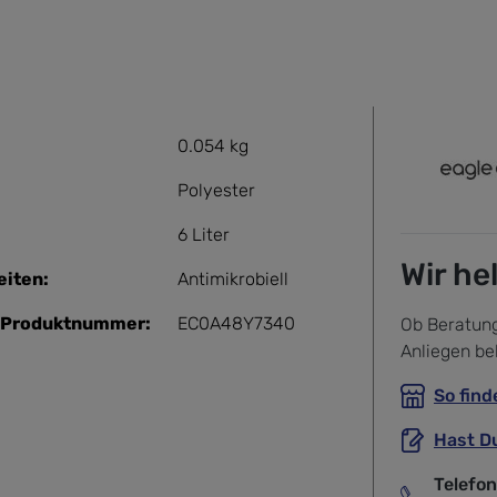
0.054 kg
Polyester
6 Liter
Wir he
iten:
Antimikrobiell
r-Produktnummer:
EC0A48Y7340
Ob Beratung
Anliegen be
So find
Hast D
Telefo