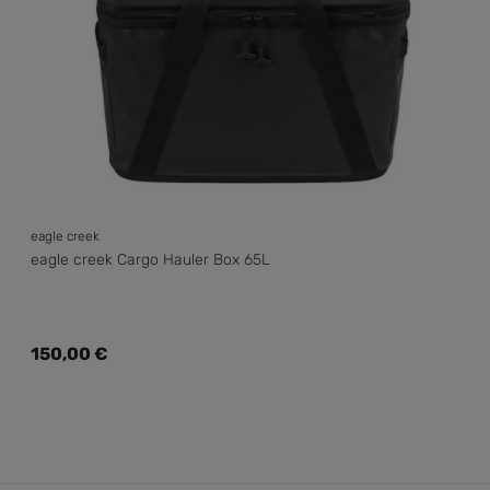
eagle creek
eagle creek Cargo Hauler Box 65L
Regulärer Preis:
150,00 €