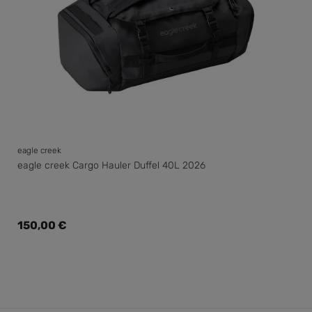
eagle creek
eagle creek Cargo Hauler Duffel 40L 2026
Regulärer Preis:
150,00 €