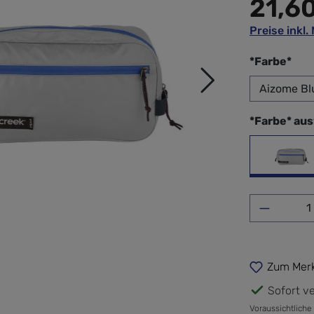
21,6
Preise inkl
aus
*Farbe*
*Farbe* au
Aizo
Produkt 
Zum Merk
Sofort ve
Voraussichtliche