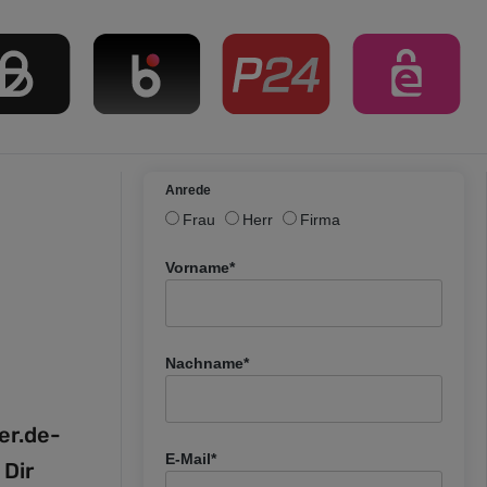
Anrede
Frau
Herr
Firma
Vorname*
Nachname*
fer.de-
E-Mail*
 Dir