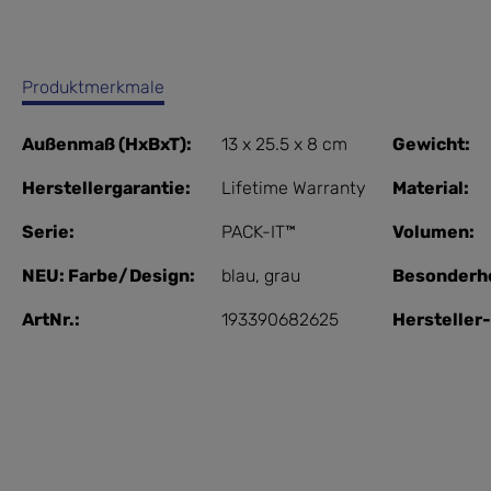
Produktmerkmale
Außenmaß (HxBxT):
13 x 25.5 x 8 cm
Gewicht:
Herstellergarantie:
Lifetime Warranty
Material:
Serie:
PACK-IT™
Volumen:
NEU: Farbe/Design:
blau
, grau
Besonderhe
ArtNr.:
193390682625
Herstelle