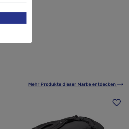
rd.
erinnert.
Mehr Produkte
dieser Marke
entdecken