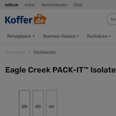
koffer.de
Airliner
Geschäftskunden
Filiale
springen
Zur Hauptnavigation springen
Reisegepäck
Business Gepäck
Rucksäcke
Accessoires
Packtaschen
Eagle Creek PACK-IT™ Isolate