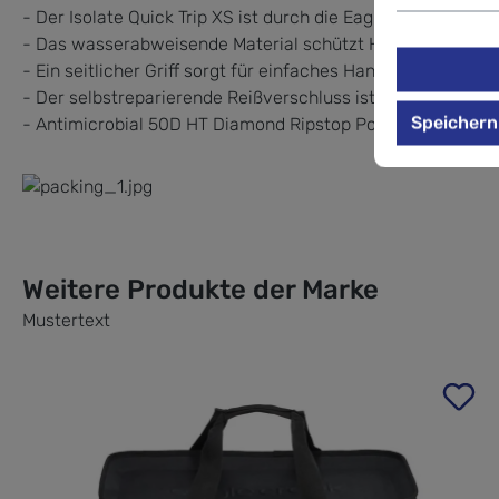
- Der Isolate Quick Trip XS ist durch die Eagle Creek No M
- Das wasserabweisende Material schützt Hab und Gut, fall
- Ein seitlicher Griff sorgt für einfaches Handling.
- Der selbstreparierende Reißverschluss ist mit einem Pulle
Speichern
- Antimicrobial 50D HT Diamond Ripstop Poly
Weitere Produkte der Marke
Mustertext
Produktgalerie überspringen