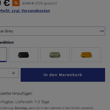
0 €
%
27,00 €
(20% gespart)
. MwSt. zzgl. Versandkosten
wählen
swählen
me Blue Grey
Black
mossy green
sahara yello
Anzahl: Gib den gewünschten Wert ein ode
In den Warenkorb
zettel hinzufügen
rfügbar, Lieferzeit: 1-2 Tage
 Lieferung:
Samstag
, wenn Du in den nächsten 2 Std. 56 Min. bestellst.