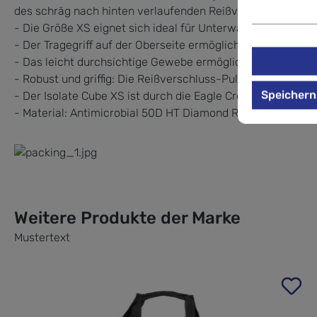
des schräg nach hinten verlaufenden Reißverschlusses beh
- Die Größe XS eignet sich ideal für Unterwäsche, Strümpf
- Der Tragegriff auf der Oberseite ermöglicht eine einfac
- Das leicht durchsichtige Gewebe ermöglicht dir, den Inhalt
- Robust und griffig: Die Reißverschluss-Puller wurden von K
Speichern
- Der Isolate Cube XS ist durch die Eagle Creek Lifetime 
- Material: Antimicrobial 50D HT Diamond Ripstop Poly
Weitere Produkte der Marke
Mustertext
Produktgalerie überspringen