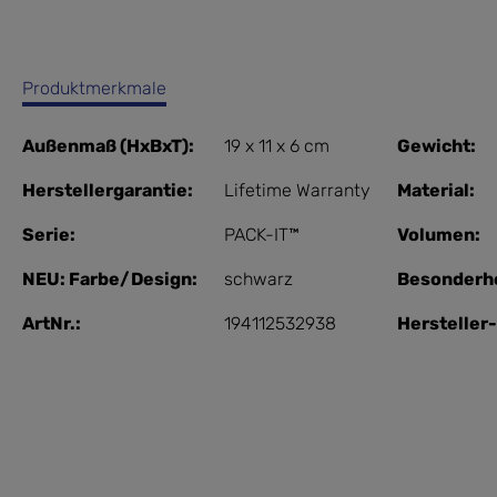
Produktmerkmale
Außenmaß (HxBxT):
19 x 11 x 6 cm
Gewicht:
Herstellergarantie:
Lifetime Warranty
Material:
Serie:
PACK-IT™
Volumen:
NEU: Farbe/Design:
schwarz
Besonderhe
ArtNr.:
194112532938
Herstelle