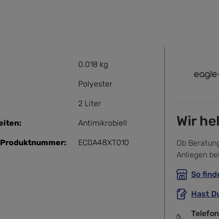
0.018 kg
Polyester
2 Liter
Wir he
iten:
Antimikrobiell
r-Produktnummer:
EC0A48XT010
Ob Beratung
Anliegen be
So find
Hast D
Telefo