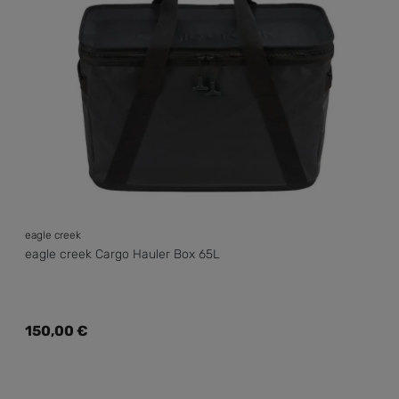
eagle creek
eagle creek Cargo Hauler Box 65L
Regulärer Preis:
150,00 €