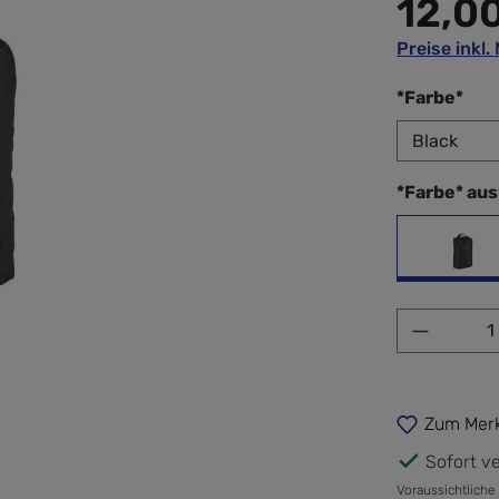
12,0
Preise inkl
aus
*Farbe*
*Farbe* au
Bla
Produkt 
Zum Merk
Sofort ve
Voraussichtliche