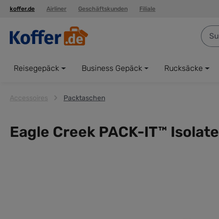
koffer.de
Airliner
Geschäftskunden
Filiale
springen
Zur Hauptnavigation springen
Reisegepäck
Business Gepäck
Rucksäcke
Accessoires
Packtaschen
Eagle Creek PACK-IT™ Isolat