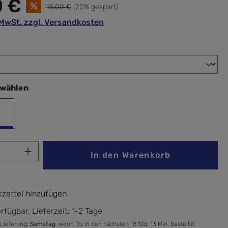
0 €
%
15,00 €
(20% gespart)
. MwSt. zzgl. Versandkosten
wählen
swählen
ck
Anzahl: Gib den gewünschten Wert ein ode
In den Warenkorb
zettel hinzufügen
rfügbar, Lieferzeit: 1-2 Tage
 Lieferung:
Samstag
, wenn Du in den nächsten 18 Std. 13 Min. bestellst.