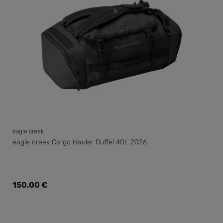
eagle creek
eagle creek Cargo Hauler Duffel 40L 2026
Regulärer Preis:
150,00 €