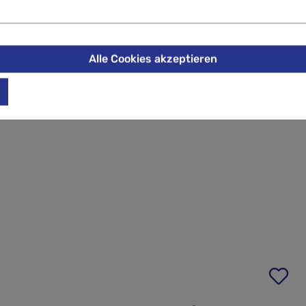
ält sie ihre Form.
e etc.
he Handhabung.
Alle Cookies akzeptieren
 schnell zu identifizieren.
letterseilen inspiriert.
Warranty abgedeckt.