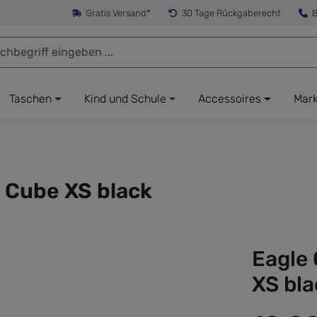
Gratis Versand*
30 Tage Rückgaberecht
B
Taschen
Kind und Schule
Accessoires
Mar
e Cube XS black
Eagle 
XS bla