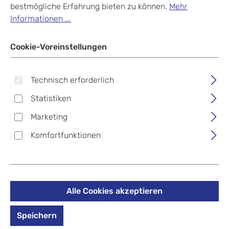
bestmögliche Erfahrung bieten zu können.
Mehr
DerDieDas ErgoFlex EASY
Informationen ...
Exklusiv "Superflash"
Cookie-Voreinstellungen
Schulrucksack-Set 5-teilig
mit Sportbeutel Supercar
Technisch erforderlich
216,75 €
Statistiken
%
289,00 €
(25% gespart)
Marketing
Preise inkl. MwSt. zzgl. Versandkosten
Komfortfunktionen
Design auswählen
Zum Merkzettel hinzufügen
Nicht mehr verfügbar
Alle Cookies akzeptieren
Speichern