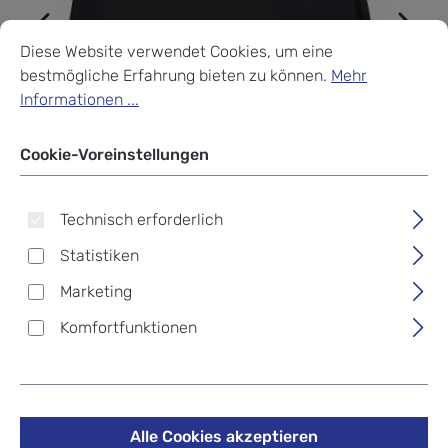
Cookie-Voreinstellungen
Diese Website verwendet Cookies, um eine bestmögliche Erf
Diese Website verwendet Cookies, um eine
bestmögliche Erfahrung bieten zu können.
Mehr
Informationen ...
Cookie-Voreinstellungen
Technisch erforderlich
Statistiken
Marketing
Komfortfunktionen
Dakine Bike Reisetaschen
Roller Bag Black
Alle Cookies akzeptieren