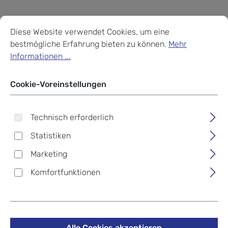
Cookie-Voreinstellungen
Diese Website verwendet Cookies, um eine bestmögliche Erf
Diese Website verwendet Cookies, um eine
bestmögliche Erfahrung bieten zu können.
Mehr
Informationen ...
Cookie-Voreinstellungen
Dakine Hip Pack Hüfttasche
Technisch erforderlich
Hawaiian Camo
Statistiken
Marketing
27,96 €
%
34,95 €
(20% gespart)
Komfortfunktionen
Preise inkl. MwSt. zzgl. Versandkosten
auswählen
*Farbe*
Alle Cookies akzeptieren