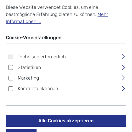
Cookie-Voreinstellungen
Diese Website verwendet Cookies, um eine bestmögliche Erf
Diese Website verwendet Cookies, um eine
bestmögliche Erfahrung bieten zu können.
Mehr
Informationen ...
Cookie-Voreinstellungen
Technisch erforderlich
Statistiken
Marketing
Komfortfunktionen
D_b_ Ramverk Pro
Backpack 32L Black Out
Alle Cookies akzeptieren