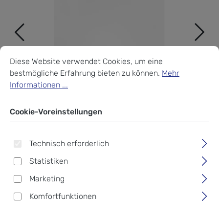
Cookie-Voreinstellungen
Diese Website verwendet Cookies, um eine bestmögliche Erf
Diese Website verwendet Cookies, um eine
bestmögliche Erfahrung bieten zu können.
Mehr
Informationen ...
Cookie-Voreinstellungen
Technisch erforderlich
Statistiken
Marketing
aunts & uncles Grandma's
Komfortfunktionen
Luxury Club Mrs. Waffle