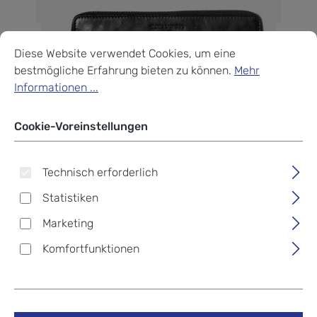
Cookie-Voreinstellungen
Diese Website verwendet Cookies, um eine bestmögliche Erf
Diese Website verwendet Cookies, um eine
bestmögliche Erfahrung bieten zu können.
Mehr
Informationen ...
Cookie-Voreinstellungen
Technisch erforderlich
Statistiken
Marketing
Komfortfunktionen
aunts & uncles Grandma's
Luxury Club Cynthia