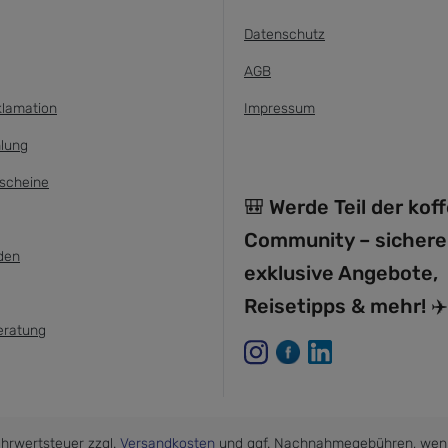
Datenschutz
AGB
klamation
Impressum
lung
scheine
🎒 Werde Teil der kof
Community – sichere
den
exklusive Angebote,
Reisetipps & mehr! ✈️
eratung
Mehrwertsteuer zzgl.
Versandkosten
und ggf. Nachnahmegebühren, wenn