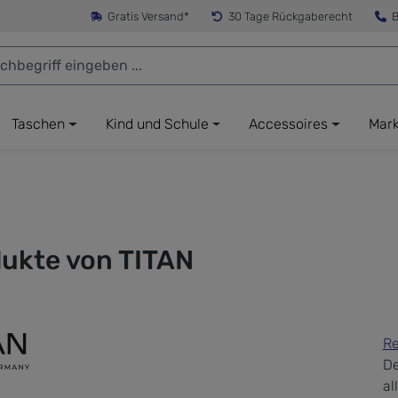
Gratis Versand*
30 Tage Rückgaberecht
B
Taschen
Kind und Schule
Accessoires
Mar
ukte von TITAN
Re
De
al