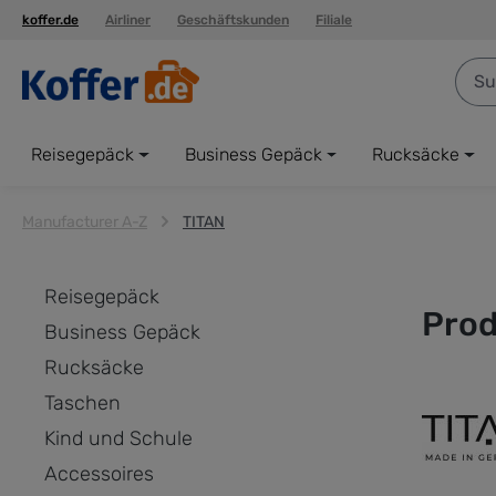
koffer.de
Airliner
Geschäftskunden
Filiale
springen
Zur Hauptnavigation springen
Reisegepäck
Business Gepäck
Rucksäcke
Manufacturer A-Z
TITAN
Reisegepäck
Prod
Business Gepäck
Rucksäcke
Taschen
Kind und Schule
Accessoires