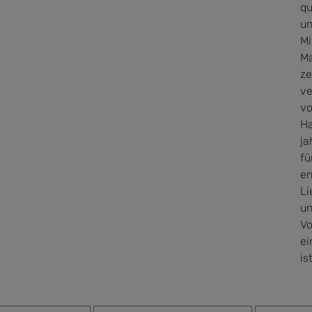
qu
un
Mi
Ma
ze
ve
vo
Ha
ja
fü
en
Li
un
Vo
ei
is