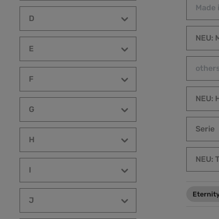
Made 
D
NEU: M
E
other
F
NEU: 
G
Serie
H
NEU: 
I
Eternit
J