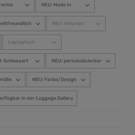
rantie
NEU: Made in
eltfreundlich
NEU: Volumen
Laptopfach
: Schlossart
NEU: personalisierbar
Größe
NEU: Farbe/Design
Verfügbar in der Luggage Gallery
erfügbar in der Luggage Gallery