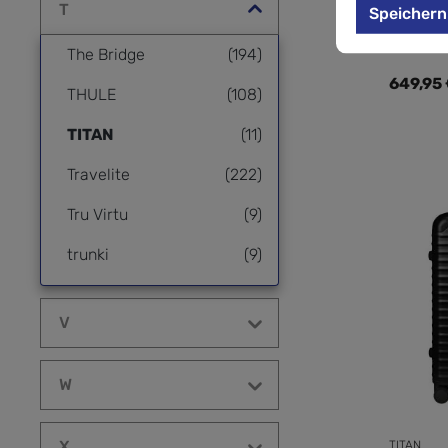
T
Speichern
Rollen, M
The Bridge
(194)
Regulär
649,95
THULE
(108)
TITAN
(11)
Travelite
(222)
Tru Virtu
(9)
trunki
(9)
Tumi
(263)
V
W
X
TITAN