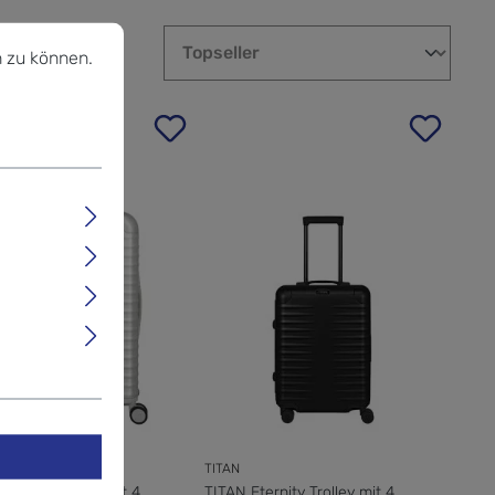
u können.
Mehr Informationen ...
 zu können.
TITAN
ternity Trolley mit 4
TITAN Eternity Trolley mit 4