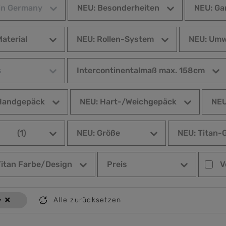
in Germany
NEU: Besonderheiten
NEU: Ga
aterial
NEU: Rollen-System
NEU: Umw
s
Intercontinentalmaß max. 158cm
Handgepäck
NEU: Hart-/Weichgepäck
NEU
(1)
NEU: Größe
NEU: Titan-
Titan Farbe/Design
Preis
V
×
Alle zurücksetzen
y