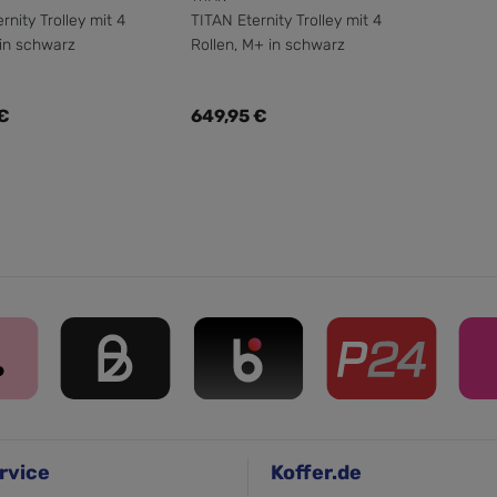
rnity Trolley mit 4
TITAN Eternity Trolley mit 4
 in schwarz
Rollen, M+ in schwarz
er Preis:
Regulärer Preis:
 €
649,95 €
rvice
Koffer.de