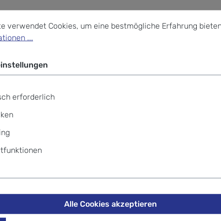
stellungen
verwendet Cookies, um eine bestmögliche Erfahrung bieten z
te verwendet Cookies, um eine bestmögliche Erfahrung bieten
tionen ...
instellungen
ch erforderlich
iken
ing
tfunktionen
Alle Cookies akzeptieren
TITAN
TITAN
rnity Trolley mit 4
TITAN Eternity Trolley mit 4
TITAN E