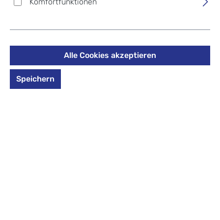
Komfortfunktionen
Artikel nimmt
ndle 14.1" -3 comp.
nicht an
Rabattaktione
n teil
Schwarz
Alle Cookies akzeptieren
199,00 €
Preise inkl. MwSt. zzgl. Versandkosten
Speichern
auswählen
*Farbe*
*Farbe* auswählen
dark navy
schwarz
Produkt Anzahl: Gib den gewünschten Wert 
In den Warenkorb