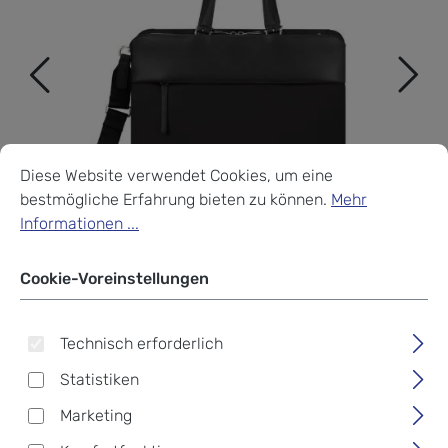
Cookie-Voreinstellungen
Diese Website verwendet Cookies, um eine bestmögliche Erf
Diese Website verwendet Cookies, um eine
bestmögliche Erfahrung bieten zu können.
Mehr
Informationen ...
Cookie-Voreinstellungen
Technisch erforderlich
Statistiken
Samsonite Zalia 3.0
Marketing
Aktentasche/Bailha
Dieser
Exklusiv-