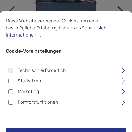
Cookie-Voreinstellungen
Diese Website verwendet Cookies, um eine bestmögliche Erf
Diese Website verwendet Cookies, um eine
bestmögliche Erfahrung bieten zu können.
Mehr
Informationen ...
Cookie-Voreinstellungen
Technisch erforderlich
Statistiken
Marketing
Komfortfunktionen
Samsonite Workationist
Shopper 13.3" Blueberry