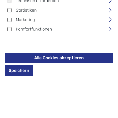
Technisch erforderlich
unvergleichlicher Eleganz – egal, wo die Reise
Statistiken
hingeht. Erleben Sie mit der Montreal
Business-
Reisetasche
die Kombination aus zeitlosem
Marketing
Design und herausragender Funktionalität.
Komfortfunktionen
Optimal für Wochenendtrips bietet sie reichlich
Stauraum und besticht durch hochwertiges
Rindsnappa mit natürlicher Glanzoptik.
Alle Cookies akzeptieren
Produkte filtern
Speichern