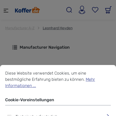
alt springen
Manufacturer A-Z
Leonhard Heyden
Manufacturer Navigation
Cookie-Voreinstellungen
Diese Website verwendet Cookies, um eine bestmögliche Erf
Produkte von Leonhard
Diese Website verwendet Cookies, um eine
bestmögliche Erfahrung bieten zu können.
Mehr
Heyden
Informationen ...
Cookie-Voreinstellungen
Leonhard Heyden begleitet Sie mit