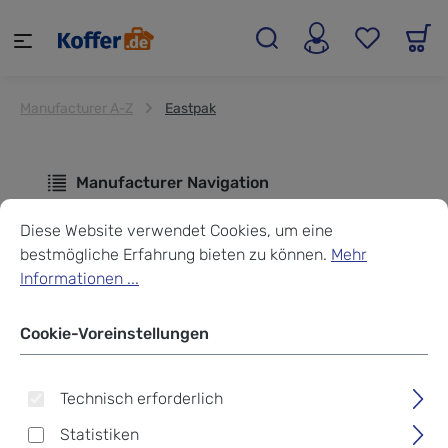
alt springen
Manufacturer A-Z
Eastpak
Manufacturer Navigation
Cookie-Voreinstellungen
Diese Website verwendet Cookies, um eine bestmögliche Erf
Diese Website verwendet Cookies, um eine
bestmögliche Erfahrung bieten zu können.
Mehr
Produkte von Eastpak
Informationen ...
Cookie-Voreinstellungen
Technisch erforderlich
Seit 1952 entwickeln Eastpak langlebige Produkte.
Statistiken