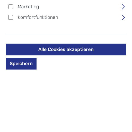
Damals begannen sie als Eastern Canvas
Marketing
Products und stellten robuste Ausrüstung für die
US-Armee her. Seitdem haben sie eine 30-jährige,
Komfortfunktionen
eingeschränkte Garantie eingeführt, damit
ihre
Taschen
und
Rucksäcke
ihr volles Potenzial
ausleben können.
Alle Cookies akzeptieren
Keine Produkte
Speichern
gefunden.