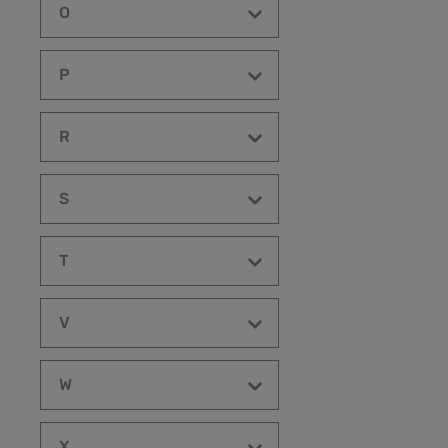
O
P
R
S
T
V
W
X