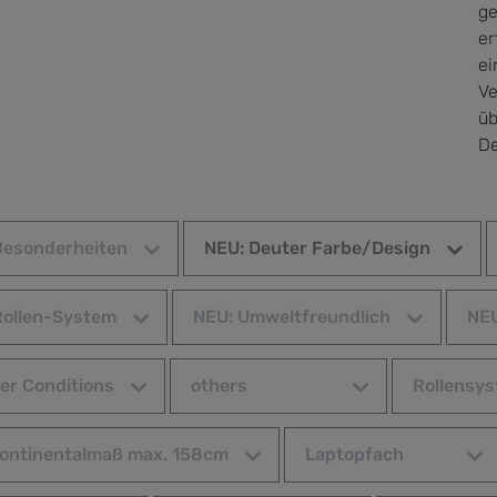
ge
er
ei
Ve
üb
De
Besonderheiten
NEU: Deuter Farbe/Design
Rollen-System
NEU: Umweltfreundlich
NEU
er Conditions
others
Rollensy
continentalmaß max. 158cm
Laptopfach