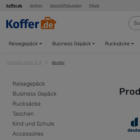
koffer.de
Airliner
Geschäftskunden
Filiale
springen
Zur Hauptnavigation springen
Reisegepäck
Business Gepäck
Rucksäcke
Manufacturer A-Z
deuter
Reisegepäck
Prod
Business Gepäck
Rucksäcke
Taschen
Kind und Schule
Accessoires