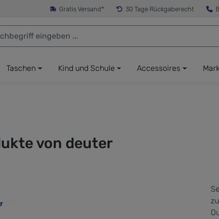
Gratis Versand*
30 Tage Rückgaberecht
B
Taschen
Kind und Schule
Accessoires
Mar
ukte von deuter
Se
zu
Ou