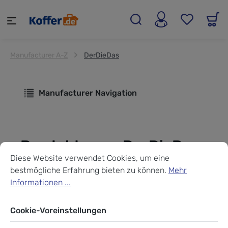
alt springen
Manufacturer A-Z
DerDieDas
Manufacturer Navigation
Produkte von DerDieDas
Cookie-Voreinstellungen
Diese Website verwendet Cookies, um eine bestmögliche Erf
Diese Website verwendet Cookies, um eine
bestmögliche Erfahrung bieten zu können.
Mehr
Informationen ...
Cookie-Voreinstellungen