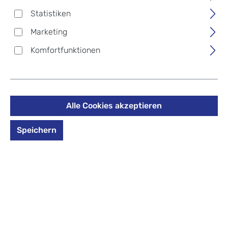
Produkte filtern
Statistiken
Marketing
Komfortfunktionen
Seite
Seite
1
2
Alle Cookies akzeptieren
-14%
-15%
Speichern
24Bottles®
24Bottles®